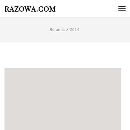
Lompat
RAZOWA.COM
ke
konten
(Tekan
Beranda
>
2024
Enter)