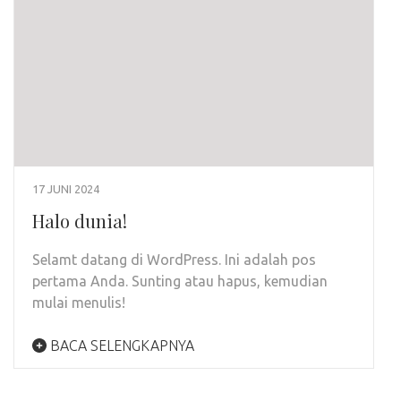
17 JUNI 2024
Halo dunia!
Selamt datang di WordPress. Ini adalah pos
pertama Anda. Sunting atau hapus, kemudian
mulai menulis!
BACA SELENGKAPNYA